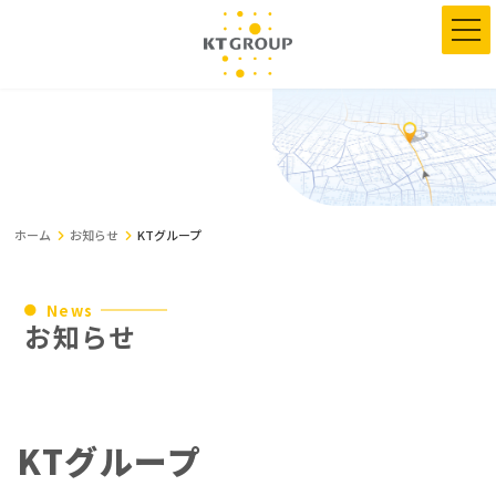
コ
ナ
ン
ビ
テ
ゲ
ン
ー
ツ
シ
へ
ョ
ス
ン
キ
に
ッ
移
プ
動
ホーム
お知らせ
KTグループ
News
お知らせ
KTグループ