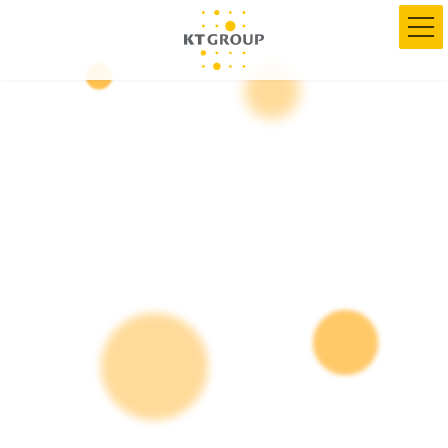
コ
ナ
ン
ビ
テ
ゲ
ン
ー
ツ
シ
へ
ョ
ス
ン
キ
に
ッ
移
プ
動