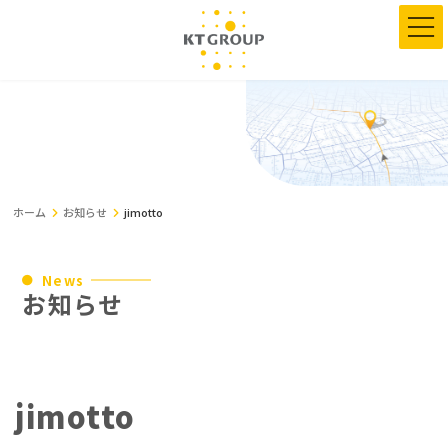
コ
ナ
ン
ビ
テ
ゲ
ン
ー
ツ
シ
へ
ョ
ス
ン
キ
に
ッ
移
プ
動
ホーム
お知らせ
jimotto
News
お知らせ
jimotto