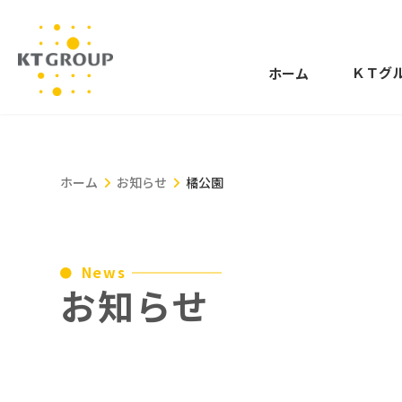
コ
ナ
ン
ビ
テ
ゲ
ＫＴグ
ホーム
ン
ー
ツ
シ
へ
ョ
ス
ン
キ
に
ホーム
お知らせ
橘公園
ッ
移
プ
動
News
お知らせ