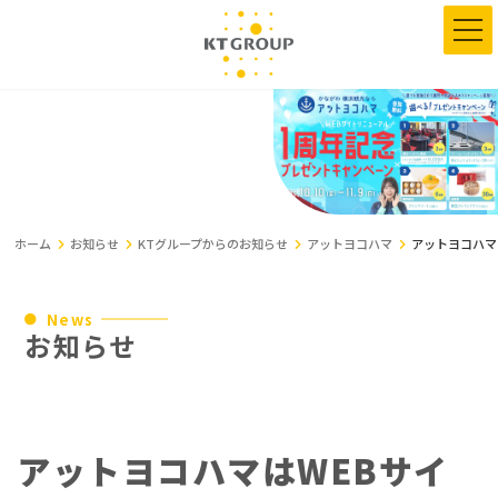
コ
ナ
ン
ビ
テ
ゲ
ン
ー
ツ
シ
へ
ョ
ス
ン
キ
に
ッ
移
プ
動
ホーム
お知らせ
KTグループからのお知らせ
アットヨコハマ
アットヨコハマ
News
お知らせ
アットヨコハマはWEBサイ