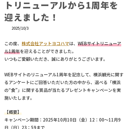
トリニューアルから1周年を
迎えました！
最
2025/10/3
終
更
この度、
株式会社アットヨコハマ
は、
WEBサイトリニューア
新
日
ル1周年
を迎えることができました。
時
いつもご愛顧いただき、誠にありがとうございます。
:
WEBサイトのリニューアル1周年を記念して、横浜観光に関す
るアンケートにご回答いただいた方の中から、選べる「横浜
の“食”」に関する賞品が当たるプレゼントキャンペーンを実
施いたします。
【概要】
キャンペーン期間：2025年10月10日（金）12：00～11月9
日（日）23：59まで