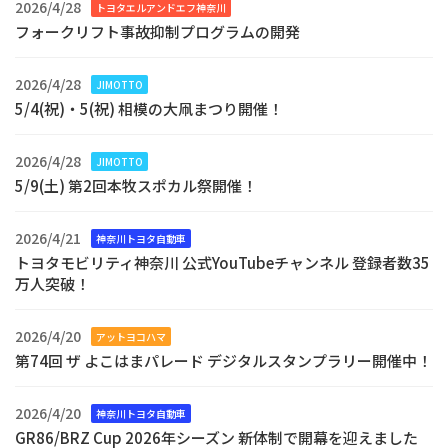
2026/4/28
トヨタエルアンドエフ神奈川
フォークリフト事故抑制プログラムの開発
2026/4/28
JIMOTTO
5/4(祝)・5(祝) 相模の大凧まつり開催！
2026/4/28
JIMOTTO
5/9(土) 第2回本牧スポカル祭開催！
2026/4/21
神奈川トヨタ自動車
トヨタモビリティ神奈川 公式YouTubeチャンネル 登録者数35
万人突破！
2026/4/20
アットヨコハマ
第74回 ザ よこはまパレード デジタルスタンプラリー開催中！
2026/4/20
神奈川トヨタ自動車
GR86/BRZ Cup 2026年シーズン 新体制で開幕を迎えました