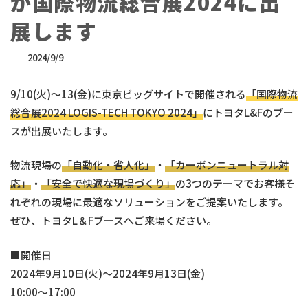
が国際物流総合展2024に出
展します
最
2024/9/9
終
更
9/10(火)～13(金)に東京ビッグサイトで開催される
「国際物流
新
日
総合展2024 LOGIS-TECH TOKYO 2024」
にトヨタL&Fのブー
時
スが出展いたします。
:
物流現場の
「自動化・省人化」
・
「カーボンニュートラル対
応」
・
「安全で快適な現場づくり」
の3つのテーマでお客様そ
れぞれの現場に最適なソリューションをご提案いたします。
ぜひ、トヨタL＆Fブースへご来場ください。
■開催日
2024年9月10日(火)～2024年9月13日(金)
10:00～17:00