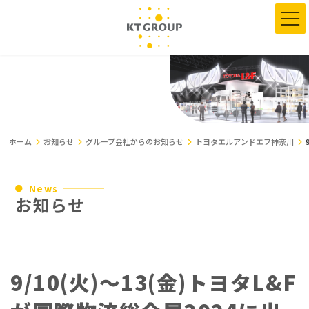
コ
ナ
ン
ビ
テ
ゲ
ン
ー
ツ
シ
へ
ョ
ス
ン
キ
に
ッ
移
プ
動
ホーム
お知らせ
グループ会社からのお知らせ
トヨタエルアンドエフ神奈川
News
お知らせ
9/10(火)～13(金)トヨタL&F