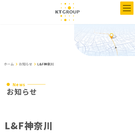
コ
ナ
ン
ビ
テ
ゲ
ン
ー
ツ
シ
へ
ョ
ス
ン
キ
に
ッ
移
プ
動
ホーム
お知らせ
L&F神奈川
News
お知らせ
L&F神奈川